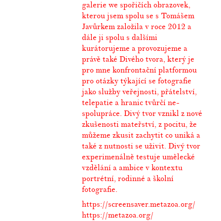
galerie we spořičích obrazovek,
kterou jsem spolu se s Tomášem
Javůrkem založila v roce 2012 a
dále ji spolu s dalšími
kurátorujeme a provozujeme a
právě také Divého tvora, který je
pro mne konfrontační platformou
pro otázky týkající se fotografie
jako služby veřejnosti, přátelství,
telepatie a hranic tvůrčí ne-
spolupráce. Divý tvor vznikl z nové
zkušenosti mateřství, z pocitu, že
můžeme zkusit zachytit co uniká a
také z nutnosti se uživit. Divý tvor
experimenálně testuje umělecké
vzdělání a ambice v kontextu
portrétní, rodinné a školní
fotografie.
https://screensaver.metazoa.
org/
https://metazoa.org/