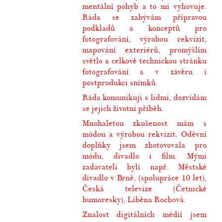
mentální pohyb a to mi vyhovuje.
Ráda se zabývám přípravou
podkladů a konceptů pro
fotografování, výrobou rekvizit,
mapování exteriérů, promýšlím
světlo a celkově technickou stránku
fotografování a v závěru i
postprodukci snímků.
Ráda komunikuji s lidmi, dozvídám
se jejich životní příběh.
Mnohaletou zkušenost mám s
módou a výrobou rekvizit. Oděvní
doplňky jsem zhotovovala pro
módu, divadlo i film. Mými
zadavateli byli např. Městské
divadlo v Brně, (spolupráce 10 let),
Česká televize (Četnické
humoresky), Liběna Rochová.
Znalost digitálních médií jsem