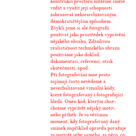
konstrukci prostoru můžeme směle
vzdát a využít její schopnosti
zobrazovat nehiearchizovaným,
demokratičtějším způsobem.
Zvykli jsme si ale fotografii
používat jako prostředek vyprávění
nějakého obsahu. Zdánlivou
realističnost technického obrazu
používáme jako doklad,
dokumentaci, referenci, otisk
skutečnosti, apod.
Při fotografování mne proto
zajímají často nevědomé a
neverbalizované vizuální kódy,
které fotografovaný i fotografující
hledá. Onen kód, kterým chce-
chceme vyprávět nějaký motiv,
nebo příběh. Je to většinou
moment, kdy fotografovaný daný
snímek například opravdu považuje
za portrét sebe samého, za něco, co