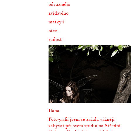
odvážného
zvídavého
matky i
otce
radost
Hana
Fotografií jsem se začala vážněji
zabývat při svém studiu na Střední