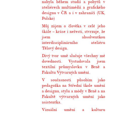
nabyla během studií a pobytů v
ateliérech multimédií a grafického
designu v ČR a i v zahraničí (UK,
Polsko)
Můj zájem o člověka v celé jeho
škále – kráse i neřesti, stvrzuje, že
jsem absolventkou
interdisciplinárního ateliéru
Tělový design.
Divý tvor umě slučuje všechny mé
dovednosti. Vystudovala jsem
textilní průmyslovku v Brně a
Fakultu Výtvarných umění.
V současnosti působím jako
pedagožka na Střední škole umění
a designu, stylu a módy v Brně a na
Fakultě výtvarných umění jako
asistentka.
Vizuální umění a kulturu