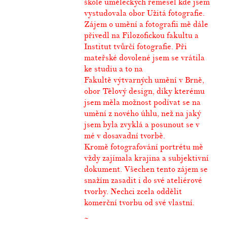
škole uměleckých řemesel kde jsem
vystudovala obor Užitá fotografie.
Zájem o umění a fotografii mě dále
přivedl na Filozofickou fakultu a
Institut tvůrčí fotografie. Při
mateřské dovolené jsem se vrátila
ke studiu a to na
Fakultě výtvarných umění v Brně,
obor Tělový design, díky kterému
jsem měla možnost podívat se na
umění z nového úhlu, než na jaký
jsem byla zvyklá a posunout se v
mé v dosavadní tvorbě.
Kromě fotografování portrétu mě
vždy zajímala krajina a subjektivní
dokument. Všechen tento zájem se
snažím zasadit i do své ateliérové
tvorby. Nechci zcela oddělit
komerční tvorbu od své vlastní.
~