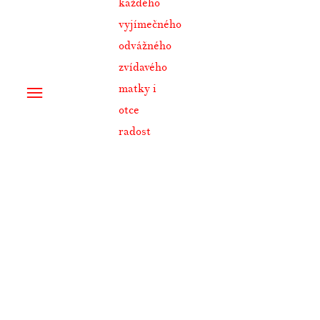
každého
vyjímečného
odvážného
zvídavého
matky i
otce
radost